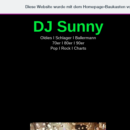
Diese Website wurde mit dem Homepage-Baukasten v
DJ
Sunny
Oldies I Schlager I Ballermann
70er I 80er I 90er
Pop I Rock I Charts